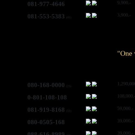
9,900.-
081-977-4646
3,900.-
081-553-5383
(41)
"One 
1,290,00
080-168-0000
(23)
108,000.
0-801-108-108
59,000.-
081-919-8168
(51)
39,000.-
080-0505-168
39,000.-
088-616-8989